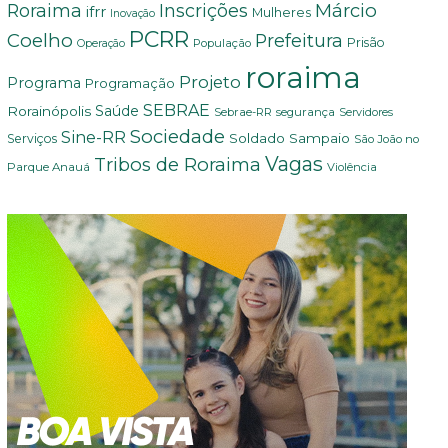
Márcio
Roraima
Inscrições
ifrr
Mulheres
Inovação
PCRR
Coelho
Prefeitura
Prisão
População
Operação
roraima
Projeto
Programa
Programação
SEBRAE
Rorainópolis
Saúde
Sebrae-RR
segurança
Servidores
Sociedade
Sine-RR
Soldado Sampaio
Serviços
São João no
Vagas
Tribos de Roraima
Parque Anauá
Violência