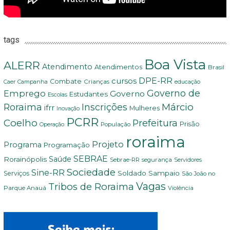
tags
Boa Vista
ALERR
Atendimento
Atendimentos
Brasil
DPE-RR
cursos
Combate
Crianças
Campanha
Caer
educação
Governo de
Emprego
Governo
Estudantes
Escolas
Márcio
Roraima
Inscrições
ifrr
Mulheres
Inovação
PCRR
Coelho
Prefeitura
Prisão
População
Operação
roraima
Projeto
Programa
Programação
SEBRAE
Rorainópolis
Saúde
Sebrae-RR
segurança
Servidores
Sociedade
Sine-RR
Soldado Sampaio
Serviços
São João no
Vagas
Tribos de Roraima
Parque Anauá
Violência