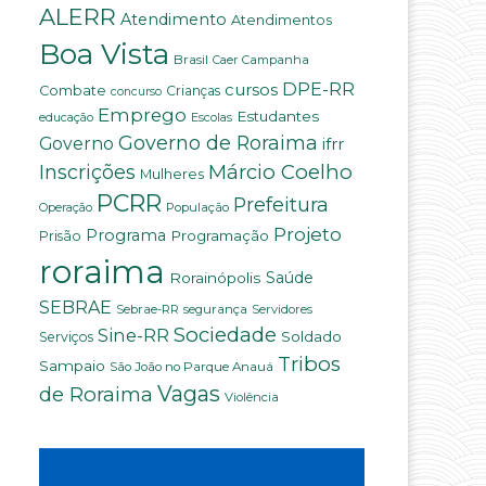
ALERR
Atendimento
Atendimentos
Boa Vista
Brasil
Campanha
Caer
DPE-RR
cursos
Combate
Crianças
concurso
Emprego
Estudantes
educação
Escolas
Governo de Roraima
Governo
ifrr
Márcio Coelho
Inscrições
Mulheres
PCRR
Prefeitura
População
Operação
Projeto
Programa
Programação
Prisão
roraima
Saúde
Rorainópolis
SEBRAE
Sebrae-RR
segurança
Servidores
Sociedade
Sine-RR
Soldado
Serviços
Tribos
Sampaio
São João no Parque Anauá
Vagas
de Roraima
Violência