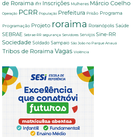
Márcio Coelho
de Roraima
Inscrições
ifrr
Mulheres
PCRR
Prefeitura
Programa
Prisão
População
Operação
roraima
Projeto
Saúde
Programação
Rorainópolis
Sine-RR
SEBRAE
Serviços
Sebrae-RR
segurança
Servidores
Sociedade
Soldado Sampaio
São João no Parque Anauá
Vagas
Tribos de Roraima
Violência