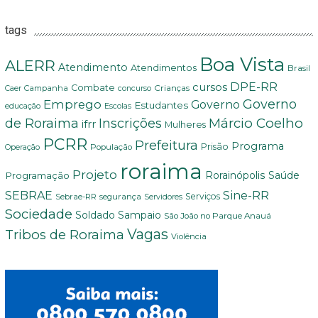
tags
Boa Vista
ALERR
Atendimento
Atendimentos
Brasil
DPE-RR
cursos
Combate
Crianças
Campanha
Caer
concurso
Governo
Emprego
Governo
Estudantes
educação
Escolas
Márcio Coelho
de Roraima
Inscrições
ifrr
Mulheres
PCRR
Prefeitura
Programa
Prisão
População
Operação
roraima
Projeto
Saúde
Programação
Rorainópolis
Sine-RR
SEBRAE
Serviços
Sebrae-RR
segurança
Servidores
Sociedade
Soldado Sampaio
São João no Parque Anauá
Vagas
Tribos de Roraima
Violência