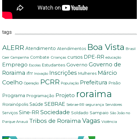
tags
Boa Vista
ALERR
Atendimento
Atendimentos
Brasil
DPE-RR
cursos
Combate
Crianças
Campanha
Caer
educação
Governo de
Emprego
Governo
Estudantes
Escolas
Márcio
Roraima
Inscrições
ifrr
Mulheres
Inovação
PCRR
Coelho
Prefeitura
Prisão
População
Operação
roraima
Projeto
Programa
Programação
SEBRAE
Rorainópolis
Saúde
Sebrae-RR
segurança
Servidores
Sociedade
Sine-RR
Soldado Sampaio
Serviços
São João no
Vagas
Tribos de Roraima
Parque Anauá
Violência