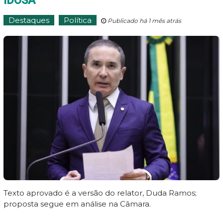
IDOSA
Destaques
Política
Publicado há 1 mês atrás
Texto aprovado é a versão do relator, Duda Ramos;
proposta segue em análise na Câmara.