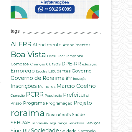
tags
ALERR
Atendimento
Atendimentos
Boa Vista
Brasil
Campanha
Caer
DPE-RR
cursos
Combate
Crianças
educação
Emprego
Governo
Estudantes
Escolas
Governo de Roraima
ifrr
Inovação
Márcio Coelho
Inscrições
Mulheres
PCRR
Prefeitura
População
Operação
Projeto
Programa
Programação
Prisão
roraima
Rorainópolis
Saúde
SEBRAE
Serviços
Sebrae-RR
segurança
Servidores
Sociedade
Sine-RR
Soldado Sampaio