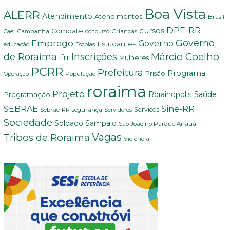
Boa Vista
ALERR
Atendimento
Atendimentos
Brasil
DPE-RR
cursos
Combate
Crianças
Campanha
Caer
concurso
Governo
Emprego
Governo
Estudantes
educação
Escolas
Márcio Coelho
de Roraima
Inscrições
ifrr
Mulheres
PCRR
Prefeitura
Programa
Prisão
População
Operação
roraima
Projeto
Saúde
Programação
Rorainópolis
Sine-RR
SEBRAE
Serviços
Sebrae-RR
segurança
Servidores
Sociedade
Soldado Sampaio
São João no Parque Anauá
Vagas
Tribos de Roraima
Violência