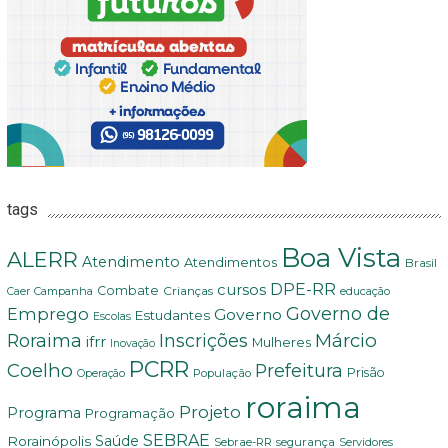
tags
Boa Vista
ALERR
Atendimento
Atendimentos
Brasil
DPE-RR
cursos
Combate
Crianças
Campanha
Caer
educação
Governo de
Emprego
Governo
Estudantes
Escolas
Márcio
Roraima
Inscrições
ifrr
Mulheres
Inovação
PCRR
Coelho
Prefeitura
Prisão
População
Operação
roraima
Projeto
Programa
Programação
SEBRAE
Rorainópolis
Saúde
Sebrae-RR
segurança
Servidores