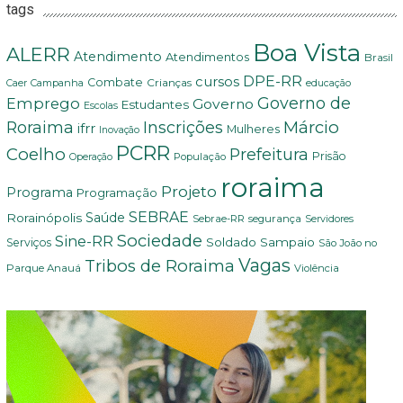
tags
Boa Vista
ALERR
Atendimento
Atendimentos
Brasil
DPE-RR
cursos
Combate
Crianças
Campanha
Caer
educação
Governo de
Emprego
Governo
Estudantes
Escolas
Márcio
Roraima
Inscrições
ifrr
Mulheres
Inovação
PCRR
Coelho
Prefeitura
Prisão
População
Operação
roraima
Projeto
Programa
Programação
SEBRAE
Rorainópolis
Saúde
Sebrae-RR
segurança
Servidores
Sociedade
Sine-RR
Soldado Sampaio
Serviços
São João no
Vagas
Tribos de Roraima
Parque Anauá
Violência