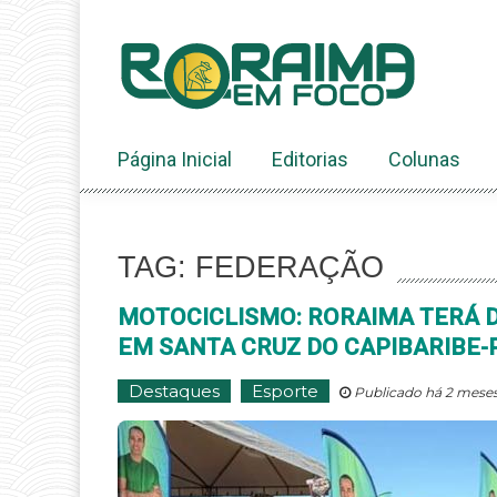
Ir
ao
conteúdo
Página Inicial
Editorias
Colunas
TAG: FEDERAÇÃO
MOTOCICLISMO: RORAIMA TERÁ D
EM SANTA CRUZ DO CAPIBARIBE-
Destaques
Esporte
Publicado há 2 meses