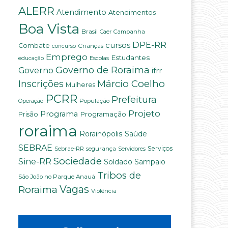
ALERR
Atendimento
Atendimentos
Boa Vista
Brasil
Campanha
Caer
DPE-RR
cursos
Combate
Crianças
concurso
Emprego
Estudantes
educação
Escolas
Governo de Roraima
Governo
ifrr
Márcio Coelho
Inscrições
Mulheres
PCRR
Prefeitura
População
Operação
Projeto
Programa
Programação
Prisão
roraima
Saúde
Rorainópolis
SEBRAE
Serviços
Sebrae-RR
segurança
Servidores
Sociedade
Sine-RR
Soldado Sampaio
Tribos de
São João no Parque Anauá
Vagas
Roraima
Violência