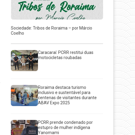
Sociedade: Tribos de Roraima – por Márcio
Coelho
Caracaraí: PCRR restitui duas
motocicletas roubadas
Roraima destaca turismo
inclusivo e sustentável para
centenas de visitantes durante
ABAV Expo 2025
PCRR prende condenado por
estupro de mulher indígena
Yanomami