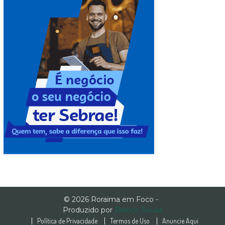
© 2026 Roraima em Foco -
Produzido por
Branco Sousa
Política de Privacidade
Termos de Uso
Anuncie Aqui