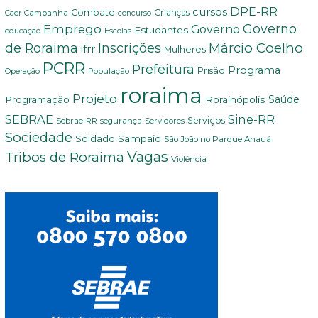
DPE-RR
cursos
Combate
Crianças
Campanha
Caer
concurso
Governo
Emprego
Governo
Estudantes
educação
Escolas
Márcio Coelho
de Roraima
Inscrições
ifrr
Mulheres
PCRR
Prefeitura
Programa
Prisão
População
Operação
roraima
Projeto
Saúde
Programação
Rorainópolis
SEBRAE
Sine-RR
Serviços
Sebrae-RR
segurança
Servidores
Sociedade
Soldado Sampaio
São João no Parque Anauá
Vagas
Tribos de Roraima
Violência