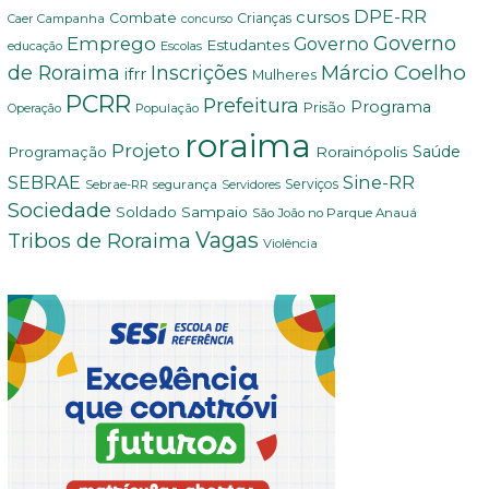
DPE-RR
cursos
Combate
Crianças
Campanha
Caer
concurso
Governo
Emprego
Governo
Estudantes
educação
Escolas
Márcio Coelho
de Roraima
Inscrições
ifrr
Mulheres
PCRR
Prefeitura
Programa
Prisão
População
Operação
roraima
Projeto
Saúde
Programação
Rorainópolis
Sine-RR
SEBRAE
Serviços
Sebrae-RR
segurança
Servidores
Sociedade
Soldado Sampaio
São João no Parque Anauá
Vagas
Tribos de Roraima
Violência