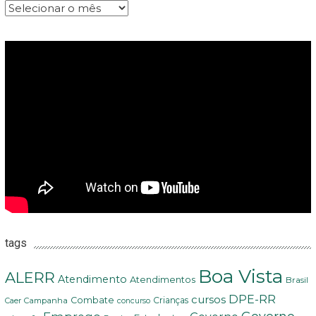
Arquivos
tags
Boa Vista
ALERR
Atendimento
Atendimentos
Brasil
DPE-RR
cursos
Combate
Crianças
Campanha
Caer
concurso