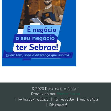
© 2026 Roraima em Foco -
Produzido por
Branco Sousa
Política de Privacidade
Termos de Uso
Anuncie Aqui
Fale conosco!