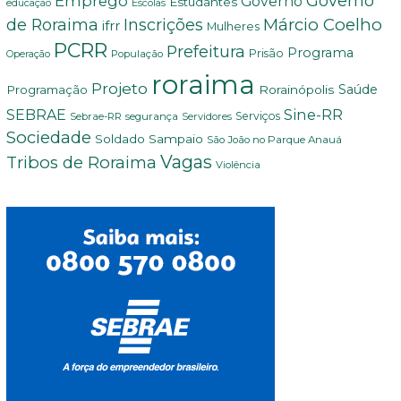
Governo
Emprego
Governo
Estudantes
educação
Escolas
Márcio Coelho
de Roraima
Inscrições
ifrr
Mulheres
PCRR
Prefeitura
Programa
Prisão
População
Operação
roraima
Projeto
Saúde
Programação
Rorainópolis
Sine-RR
SEBRAE
Serviços
Sebrae-RR
segurança
Servidores
Sociedade
Soldado Sampaio
São João no Parque Anauá
Vagas
Tribos de Roraima
Violência