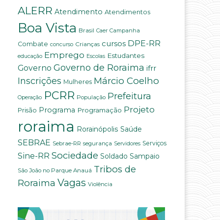
ALERR
Atendimento
Atendimentos
Boa Vista
Brasil
Campanha
Caer
DPE-RR
cursos
Combate
Crianças
concurso
Emprego
Estudantes
educação
Escolas
Governo de Roraima
Governo
ifrr
Márcio Coelho
Inscrições
Mulheres
PCRR
Prefeitura
População
Operação
Projeto
Programa
Programação
Prisão
roraima
Saúde
Rorainópolis
SEBRAE
Serviços
Sebrae-RR
segurança
Servidores
Sociedade
Sine-RR
Soldado Sampaio
Tribos de
São João no Parque Anauá
Vagas
Roraima
Violência