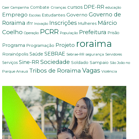
DPE-RR
cursos
Combate
Crianças
Campanha
Caer
educação
Governo de
Emprego
Governo
Estudantes
Escolas
Márcio
Roraima
Inscrições
ifrr
Mulheres
Inovação
PCRR
Coelho
Prefeitura
Prisão
População
Operação
roraima
Projeto
Programa
Programação
SEBRAE
Rorainópolis
Saúde
Sebrae-RR
segurança
Servidores
Sociedade
Sine-RR
Soldado Sampaio
Serviços
São João no
Vagas
Tribos de Roraima
Parque Anauá
Violência