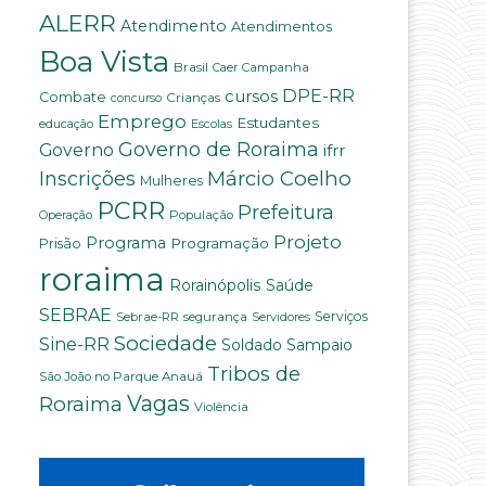
ALERR
Atendimento
Atendimentos
Boa Vista
Brasil
Campanha
Caer
DPE-RR
cursos
Combate
Crianças
concurso
Emprego
Estudantes
educação
Escolas
Governo de Roraima
Governo
ifrr
Márcio Coelho
Inscrições
Mulheres
PCRR
Prefeitura
População
Operação
Projeto
Programa
Programação
Prisão
roraima
Saúde
Rorainópolis
SEBRAE
Serviços
Sebrae-RR
segurança
Servidores
Sociedade
Sine-RR
Soldado Sampaio
Tribos de
São João no Parque Anauá
Vagas
Roraima
Violência