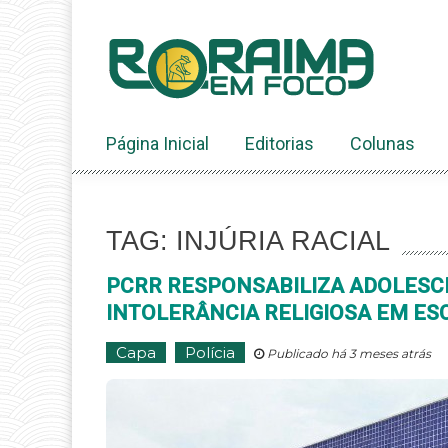
Ir
ao
conteúdo
Página Inicial
Editorias
Colunas
TAG: INJÚRIA RACIAL
PCRR RESPONSABILIZA ADOLESCE
INTOLERÂNCIA RELIGIOSA EM ES
Capa
Polícia
Publicado há 3 meses atrás