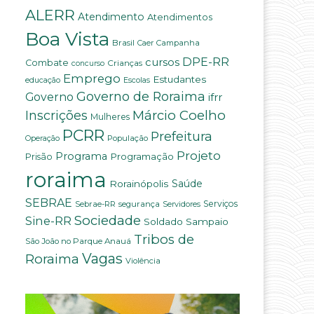
ALERR
Atendimento
Atendimentos
Boa Vista
Brasil
Campanha
Caer
DPE-RR
cursos
Combate
Crianças
concurso
Emprego
Estudantes
educação
Escolas
Governo de Roraima
Governo
ifrr
Márcio Coelho
Inscrições
Mulheres
PCRR
Prefeitura
População
Operação
Projeto
Programa
Programação
Prisão
roraima
Saúde
Rorainópolis
SEBRAE
Serviços
Sebrae-RR
segurança
Servidores
Sociedade
Sine-RR
Soldado Sampaio
Tribos de
São João no Parque Anauá
Vagas
Roraima
Violência