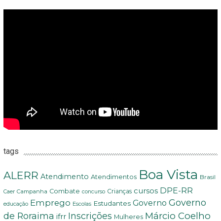
tags
Boa Vista
ALERR
Atendimento
Atendimentos
Brasil
DPE-RR
cursos
Combate
Crianças
Campanha
Caer
concurso
Governo
Emprego
Governo
Estudantes
educação
Escolas
Márcio Coelho
de Roraima
Inscrições
ifrr
Mulheres