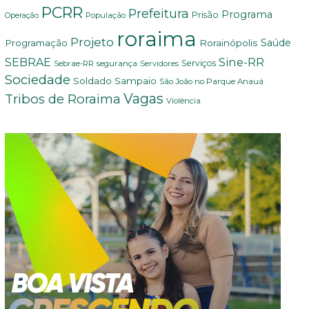
PCRR
Prefeitura
Programa
Prisão
População
Operação
roraima
Projeto
Saúde
Programação
Rorainópolis
Sine-RR
SEBRAE
Serviços
Sebrae-RR
segurança
Servidores
Sociedade
Soldado Sampaio
São João no Parque Anauá
Vagas
Tribos de Roraima
Violência