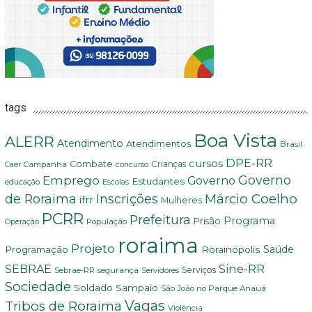
tags
Boa Vista
ALERR
Atendimento
Atendimentos
Brasil
DPE-RR
cursos
Combate
Crianças
Campanha
Caer
concurso
Governo
Emprego
Governo
Estudantes
educação
Escolas
Márcio Coelho
de Roraima
Inscrições
ifrr
Mulheres
PCRR
Prefeitura
Programa
Prisão
População
Operação
roraima
Projeto
Saúde
Programação
Rorainópolis
Sine-RR
SEBRAE
Serviços
Sebrae-RR
segurança
Servidores
Sociedade
Soldado Sampaio
São João no Parque Anauá
Vagas
Tribos de Roraima
Violência