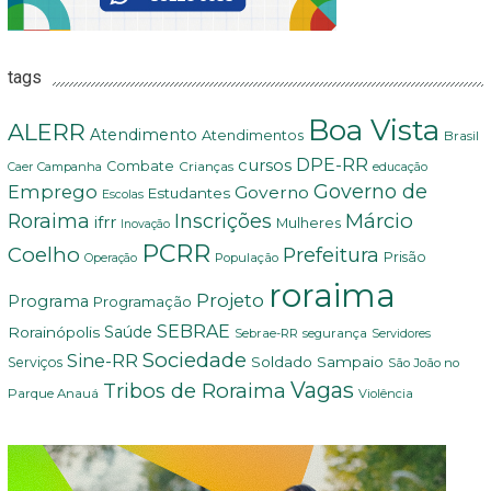
tags
Boa Vista
ALERR
Atendimento
Atendimentos
Brasil
DPE-RR
cursos
Combate
Crianças
Campanha
Caer
educação
Governo de
Emprego
Governo
Estudantes
Escolas
Márcio
Roraima
Inscrições
ifrr
Mulheres
Inovação
PCRR
Coelho
Prefeitura
Prisão
População
Operação
roraima
Projeto
Programa
Programação
SEBRAE
Rorainópolis
Saúde
Sebrae-RR
segurança
Servidores
Sociedade
Sine-RR
Soldado Sampaio
Serviços
São João no
Vagas
Tribos de Roraima
Parque Anauá
Violência