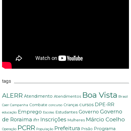
tags
Boa Vista
ALERR
Atendimento
Atendimentos
Brasil
DPE-RR
cursos
Combate
Crianças
Campanha
Caer
concurso
Governo
Emprego
Governo
Estudantes
educação
Escolas
Márcio Coelho
de Roraima
Inscrições
ifrr
Mulheres
PCRR
Prefeitura
Programa
Prisão
População
Operação