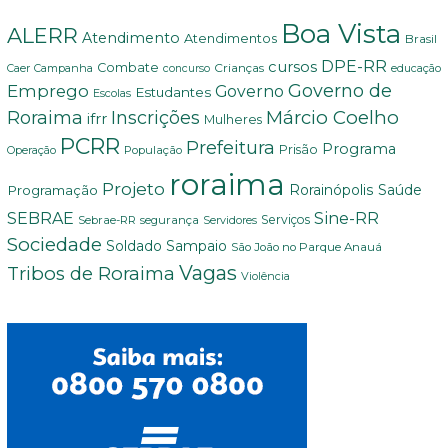
Boa Vista
ALERR
Atendimento
Atendimentos
Brasil
DPE-RR
cursos
Combate
Crianças
Campanha
educação
Caer
concurso
Governo de
Emprego
Governo
Estudantes
Escolas
Márcio Coelho
Roraima
Inscrições
ifrr
Mulheres
PCRR
Prefeitura
Programa
Prisão
População
Operação
roraima
Projeto
Saúde
Programação
Rorainópolis
Sine-RR
SEBRAE
Serviços
Sebrae-RR
segurança
Servidores
Sociedade
Soldado Sampaio
São João no Parque Anauá
Vagas
Tribos de Roraima
Violência