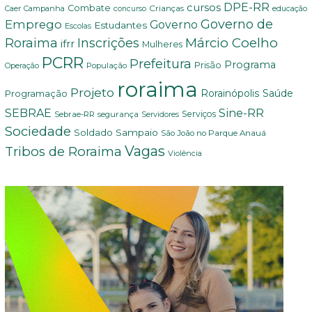
DPE-RR
cursos
Combate
Crianças
Campanha
educação
Caer
concurso
Governo de
Emprego
Governo
Estudantes
Escolas
Márcio Coelho
Roraima
Inscrições
ifrr
Mulheres
PCRR
Prefeitura
Programa
Prisão
População
Operação
roraima
Projeto
Saúde
Programação
Rorainópolis
Sine-RR
SEBRAE
Serviços
Sebrae-RR
segurança
Servidores
Sociedade
Soldado Sampaio
São João no Parque Anauá
Vagas
Tribos de Roraima
Violência