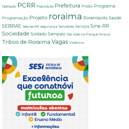
PCRR
Prefeitura
Programa
Prisão
População
Operação
roraima
Projeto
Saúde
Programação
Rorainópolis
Sine-RR
SEBRAE
Serviços
Sebrae-RR
segurança
Servidores
Sociedade
Soldado Sampaio
São João no Parque Anauá
Vagas
Tribos de Roraima
Violência