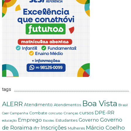
tags
Boa Vista
ALERR
Atendimento
Atendimentos
Brasil
DPE-RR
cursos
Combate
Crianças
Campanha
Caer
concurso
Governo
Emprego
Governo
Estudantes
educação
Escolas
Márcio Coelho
de Roraima
Inscrições
ifrr
Mulheres