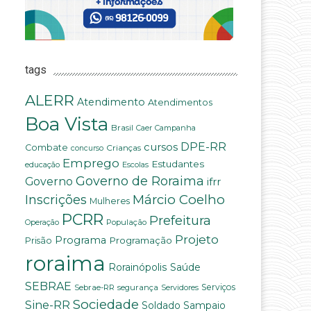
tags
ALERR
Atendimento
Atendimentos
Boa Vista
Brasil
Campanha
Caer
DPE-RR
cursos
Combate
Crianças
concurso
Emprego
Estudantes
educação
Escolas
Governo de Roraima
Governo
ifrr
Márcio Coelho
Inscrições
Mulheres
PCRR
Prefeitura
População
Operação
Projeto
Programa
Programação
Prisão
roraima
Saúde
Rorainópolis
SEBRAE
Serviços
Sebrae-RR
segurança
Servidores
Sociedade
Sine-RR
Soldado Sampaio