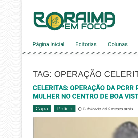
Ir
ao
conteúdo
Página Inicial
Editorias
Colunas
TAG: OPERAÇÃO CELERIT
CELERITAS: OPERAÇÃO DA PCRR 
MULHER NO CENTRO DE BOA VIS
Capa
Polícia
Publicado há 6 meses atrás