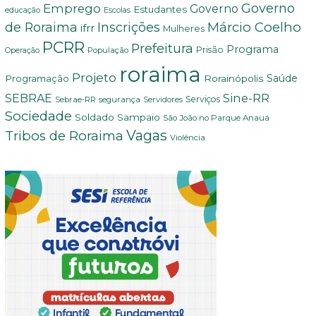
Governo
Emprego
Governo
Estudantes
educação
Escolas
Márcio Coelho
de Roraima
Inscrições
ifrr
Mulheres
PCRR
Prefeitura
Programa
Prisão
População
Operação
roraima
Projeto
Saúde
Programação
Rorainópolis
Sine-RR
SEBRAE
Serviços
Sebrae-RR
segurança
Servidores
Sociedade
Soldado Sampaio
São João no Parque Anauá
Vagas
Tribos de Roraima
Violência