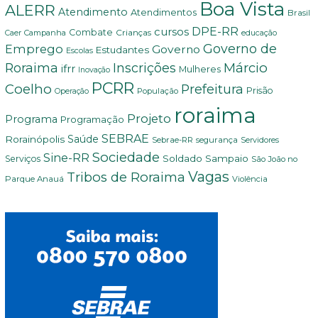
Boa Vista
ALERR
Atendimento
Atendimentos
Brasil
DPE-RR
cursos
Combate
Crianças
Campanha
Caer
educação
Governo de
Emprego
Governo
Estudantes
Escolas
Márcio
Roraima
Inscrições
ifrr
Mulheres
Inovação
PCRR
Coelho
Prefeitura
Prisão
População
Operação
roraima
Projeto
Programa
Programação
SEBRAE
Rorainópolis
Saúde
Sebrae-RR
segurança
Servidores
Sociedade
Sine-RR
Soldado Sampaio
Serviços
São João no
Vagas
Tribos de Roraima
Parque Anauá
Violência