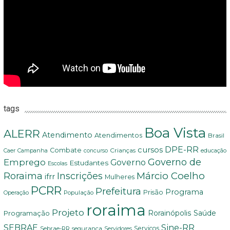
tags
Boa Vista
ALERR
Atendimento
Atendimentos
Brasil
DPE-RR
cursos
Combate
Crianças
Campanha
educação
Caer
concurso
Governo de
Emprego
Governo
Estudantes
Escolas
Márcio Coelho
Roraima
Inscrições
ifrr
Mulheres
PCRR
Prefeitura
Programa
Prisão
População
Operação
roraima
Projeto
Saúde
Programação
Rorainópolis
Sine-RR
SEBRAE
Serviços
Sebrae-RR
segurança
Servidores