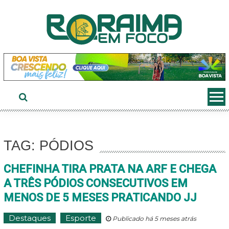
Ir
ao
conteúdo
TAG: PÓDIOS
CHEFINHA TIRA PRATA NA ARF E CHEGA
A TRÊS PÓDIOS CONSECUTIVOS EM
MENOS DE 5 MESES PRATICANDO JJ
Destaques
Esporte
Publicado há 5 meses atrás