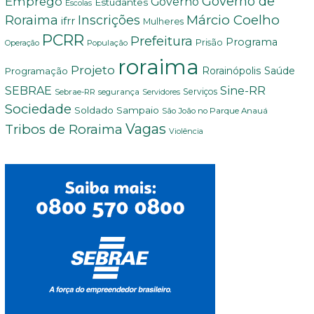
Governo de
Emprego
Governo
Estudantes
Escolas
Márcio Coelho
Roraima
Inscrições
ifrr
Mulheres
PCRR
Prefeitura
Programa
Prisão
População
Operação
roraima
Projeto
Saúde
Programação
Rorainópolis
Sine-RR
SEBRAE
Serviços
Sebrae-RR
segurança
Servidores
Sociedade
Soldado Sampaio
São João no Parque Anauá
Vagas
Tribos de Roraima
Violência