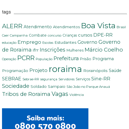
tags
Boa Vista
ALERR
Atendimento
Atendimentos
Brasil
DPE-RR
cursos
Combate
Crianças
Campanha
Caer
concurso
Governo
Emprego
Governo
Estudantes
educação
Escolas
Márcio Coelho
de Roraima
Inscrições
ifrr
Mulheres
PCRR
Prefeitura
Programa
Prisão
População
Operação
roraima
Projeto
Saúde
Programação
Rorainópolis
Sine-RR
SEBRAE
Serviços
Sebrae-RR
segurança
Servidores
Sociedade
Soldado Sampaio
São João no Parque Anauá
Vagas
Tribos de Roraima
Violência