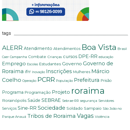
tags
Boa Vista
ALERR
Atendimento
Atendimentos
Brasil
DPE-RR
cursos
Combate
Crianças
Campanha
Caer
educação
Governo de
Emprego
Governo
Estudantes
Escolas
Márcio
Roraima
Inscrições
ifrr
Mulheres
Inovação
PCRR
Coelho
Prefeitura
Prisão
População
Operação
roraima
Projeto
Programa
Programação
SEBRAE
Rorainópolis
Saúde
Sebrae-RR
segurança
Servidores
Sociedade
Sine-RR
Soldado Sampaio
Serviços
São João no
Vagas
Tribos de Roraima
Parque Anauá
Violência