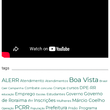
tags
Boa Vista
ALERR
Atendimento
Atendimentos
Brasil
DPE-RR
cursos
Combate
Crianças
Campanha
Caer
concurso
Governo
Emprego
Governo
Estudantes
educação
Escolas
Márcio Coelho
de Roraima
Inscrições
ifrr
Mulheres
PCRR
Prefeitura
Programa
Prisão
População
Operação