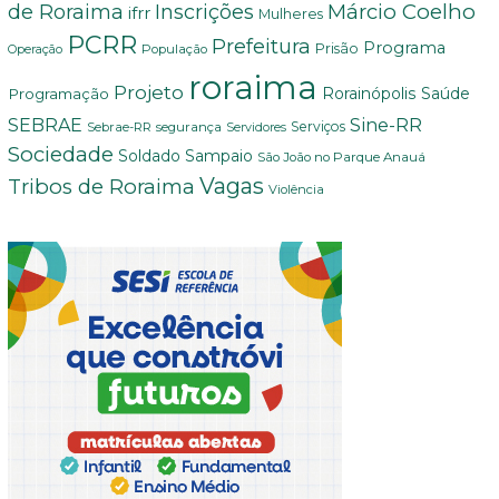
Márcio Coelho
de Roraima
Inscrições
ifrr
Mulheres
PCRR
Prefeitura
Programa
Prisão
População
Operação
roraima
Projeto
Saúde
Programação
Rorainópolis
Sine-RR
SEBRAE
Serviços
Sebrae-RR
segurança
Servidores
Sociedade
Soldado Sampaio
São João no Parque Anauá
Vagas
Tribos de Roraima
Violência