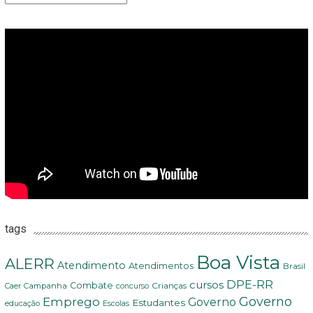
tags
Boa Vista
ALERR
Atendimento
Atendimentos
Brasil
DPE-RR
cursos
Combate
Crianças
Campanha
Caer
concurso
Governo
Emprego
Governo
Estudantes
educação
Escolas