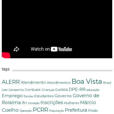
tags
Boa Vista
ALERR
Atendimento
Atendimentos
Brasil
DPE-RR
cursos
Combate
Crianças
Campanha
Caer
educação
Governo de
Emprego
Governo
Estudantes
Escolas
Márcio
Roraima
Inscrições
ifrr
Mulheres
Inovação
PCRR
Coelho
Prefeitura
Prisão
População
Operação