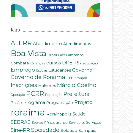
tags
ALERR
Atendimento
Atendimentos
Boa Vista
Brasil
Campanha
Caer
DPE-RR
cursos
Combate
Crianças
educação
Emprego
Governo
Estudantes
Escolas
Governo de Roraima
ifrr
Inovação
Márcio Coelho
Inscrições
Mulheres
PCRR
Prefeitura
População
Operação
Projeto
Programa
Programação
Prisão
roraima
Rorainópolis
Saúde
SEBRAE
Serviços
Sebrae-RR
segurança
Servidores
Sociedade
Sine-RR
Soldado Sampaio