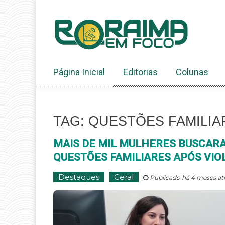
Ir
ao
conteúdo
Página Inicial
Editorias
Colunas
TAG: QUESTÕES FAMILIA
MAIS DE MIL MULHERES BUSCARA
QUESTÕES FAMILIARES APÓS VIO
Destaques
Geral
Publicado há 4 meses at