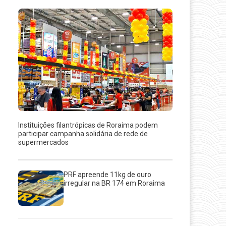
Instituições filantrópicas de Roraima podem
participar campanha solidária de rede de
supermercados
PRF apreende 11kg de ouro
irregular na BR 174 em Roraima