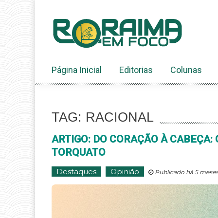
Ir
ao
conteúdo
Página Inicial
Editorias
Colunas
TAG: RACIONAL
ARTIGO: DO CORAÇÃO À CABEÇA:
TORQUATO
Destaques
Opinião
Publicado há 5 meses