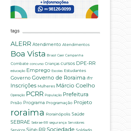
tags
ALERR
Atendimento
Atendimentos
Boa Vista
Brasil
Campanha
Caer
DPE-RR
cursos
Combate
Crianças
concurso
Emprego
Estudantes
educação
Escolas
Governo de Roraima
Governo
ifrr
Márcio Coelho
Inscrições
Mulheres
PCRR
Prefeitura
População
Operação
Projeto
Programa
Programação
Prisão
roraima
Saúde
Rorainópolis
SEBRAE
Sebrae-RR
segurança
Servidores
Sociedade
Sine-RR
Soldado
Serviços