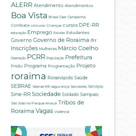
ALERR
Atendimento
Atendimentos
Boa Vista
Brasil
Campanha
Caer
DPE-RR
cursos
Combate
Crianças
concurso
Emprego
Estudantes
educação
Escolas
Governo de Roraima
Governo
ifrr
Márcio Coelho
Inscrições
Mulheres
PCRR
Prefeitura
População
Operação
Projeto
Programa
Programação
Prisão
roraima
Saúde
Rorainópolis
SEBRAE
Serviços
Sebrae-RR
segurança
Servidores
Sociedade
Sine-RR
Soldado Sampaio
Tribos de
São João no Parque Anauá
Vagas
Roraima
Violência