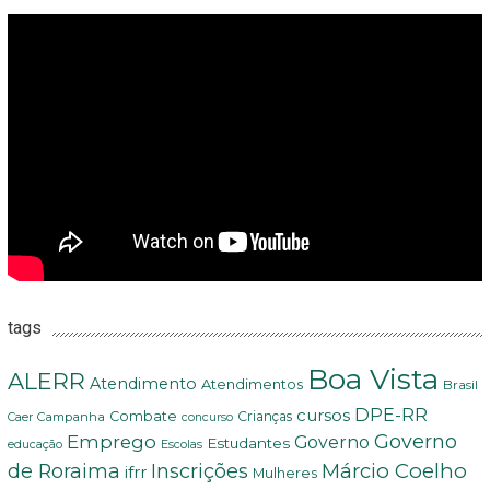
tags
Boa Vista
ALERR
Atendimento
Atendimentos
Brasil
DPE-RR
cursos
Combate
Crianças
Campanha
Caer
concurso
Governo
Emprego
Governo
Estudantes
educação
Escolas
Márcio Coelho
de Roraima
Inscrições
ifrr
Mulheres