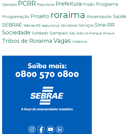
PCRR
Prefeitura
Programa
Prisão
População
Operação
roraima
Projeto
Saúde
Programação
Rorainópolis
Sine-RR
SEBRAE
Serviços
Sebrae-RR
segurança
Servidores
Sociedade
Soldado Sampaio
São João no Parque Anauá
Vagas
Tribos de Roraima
Violência