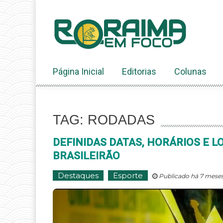
Ir
ao
conteúdo
Página Inicial
Editorias
Colunas
TAG: RODADAS
DEFINIDAS DATAS, HORÁRIOS E LO
BRASILEIRÃO
Destaques
Esporte
Publicado há 7 meses