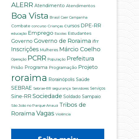
ALERR
Atendimento
Atendimentos
Boa Vista
Brasil
Campanha
Caer
DPE-RR
cursos
Combate
Crianças
concurso
Emprego
Estudantes
educação
Escolas
Governo de Roraima
Governo
ifrr
Márcio Coelho
Inscrições
Mulheres
PCRR
Prefeitura
População
Operação
Projeto
Programa
Programação
Prisão
roraima
Saúde
Rorainópolis
SEBRAE
Serviços
Sebrae-RR
segurança
Servidores
Sociedade
Sine-RR
Soldado Sampaio
Tribos de
São João no Parque Anauá
Vagas
Roraima
Violência