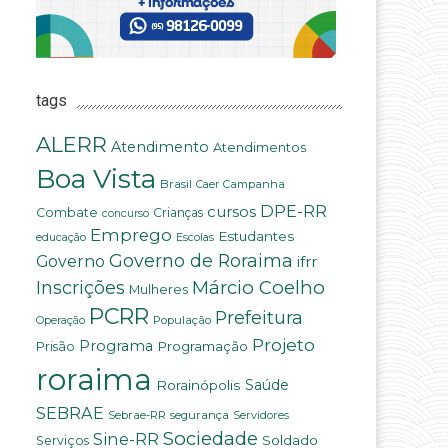
tags
ALERR
Atendimento
Atendimentos
Boa Vista
Brasil
Campanha
Caer
DPE-RR
cursos
Combate
Crianças
concurso
Emprego
Estudantes
educação
Escolas
Governo de Roraima
Governo
ifrr
Márcio Coelho
Inscrições
Mulheres
PCRR
Prefeitura
População
Operação
Projeto
Programa
Programação
Prisão
roraima
Saúde
Rorainópolis
SEBRAE
Sebrae-RR
segurança
Servidores
Sociedade
Sine-RR
Soldado
Serviços