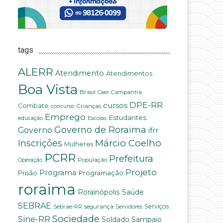
tags
ALERR
Atendimento
Atendimentos
Boa Vista
Brasil
Campanha
Caer
DPE-RR
cursos
Combate
Crianças
concurso
Emprego
Estudantes
educação
Escolas
Governo de Roraima
Governo
ifrr
Márcio Coelho
Inscrições
Mulheres
PCRR
Prefeitura
População
Operação
Projeto
Programa
Programação
Prisão
roraima
Saúde
Rorainópolis
SEBRAE
Serviços
Sebrae-RR
segurança
Servidores
Sociedade
Sine-RR
Soldado Sampaio