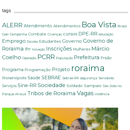
tags
Boa Vista
ALERR
Atendimento
Atendimentos
Brasil
DPE-RR
cursos
Combate
Crianças
Campanha
Caer
educação
Governo de
Emprego
Governo
Estudantes
Escolas
Márcio
Roraima
Inscrições
ifrr
Mulheres
Inovação
PCRR
Coelho
Prefeitura
Prisão
População
Operação
roraima
Projeto
Programa
Programação
SEBRAE
Rorainópolis
Saúde
Sebrae-RR
segurança
Servidores
Sociedade
Sine-RR
Soldado Sampaio
Serviços
São João no
Vagas
Tribos de Roraima
Parque Anauá
Violência