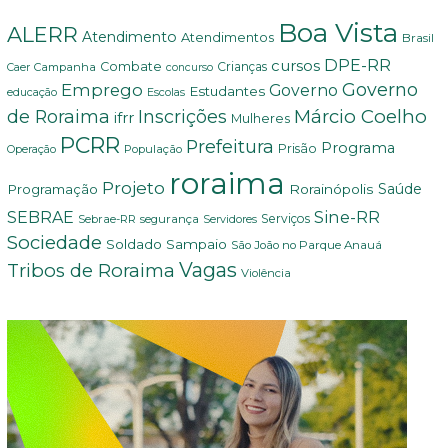
Boa Vista
ALERR
Atendimento
Atendimentos
Brasil
DPE-RR
cursos
Combate
Crianças
Campanha
Caer
concurso
Governo
Emprego
Governo
Estudantes
educação
Escolas
Márcio Coelho
de Roraima
Inscrições
ifrr
Mulheres
PCRR
Prefeitura
Programa
Prisão
População
Operação
roraima
Projeto
Saúde
Programação
Rorainópolis
Sine-RR
SEBRAE
Serviços
Sebrae-RR
segurança
Servidores
Sociedade
Soldado Sampaio
São João no Parque Anauá
Vagas
Tribos de Roraima
Violência