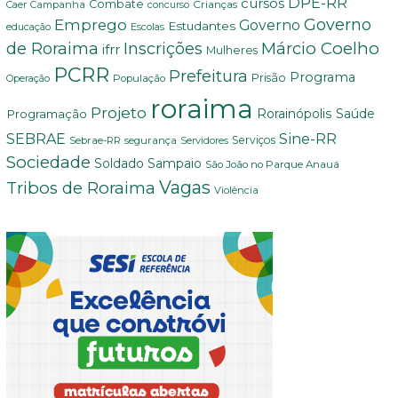
DPE-RR
cursos
Combate
Crianças
Campanha
Caer
concurso
Governo
Emprego
Governo
Estudantes
educação
Escolas
Márcio Coelho
de Roraima
Inscrições
ifrr
Mulheres
PCRR
Prefeitura
Programa
Prisão
População
Operação
roraima
Projeto
Saúde
Programação
Rorainópolis
Sine-RR
SEBRAE
Serviços
Sebrae-RR
segurança
Servidores
Sociedade
Soldado Sampaio
São João no Parque Anauá
Vagas
Tribos de Roraima
Violência