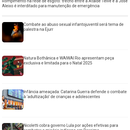
Rompimento na rede de esgoto: trecho entre a Ataide Teive e a José
Aleixo é interditado para manutenção de emergência
Combate ao abuso sexual infantojuventil será tema de
palestra na Ejurr
Natura Bothânica e WAIWAI Rio apresentam peça
exclusiva e limitada para o Natal 2025
Infância ameaçada: Catarina Guerra defende o combate
à ‘adultização’ de crianças e adolescentes
Nicoletti cobra governo Lula por ações efetivas para