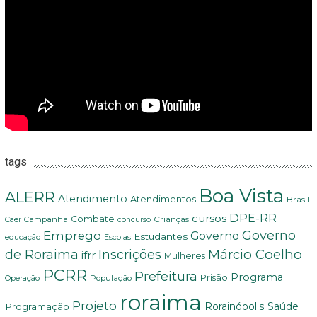
tags
Boa Vista
ALERR
Atendimento
Atendimentos
Brasil
DPE-RR
cursos
Combate
Crianças
Campanha
Caer
concurso
Governo
Emprego
Governo
Estudantes
educação
Escolas
Márcio Coelho
de Roraima
Inscrições
ifrr
Mulheres
PCRR
Prefeitura
Programa
Prisão
População
Operação
roraima
Projeto
Saúde
Programação
Rorainópolis