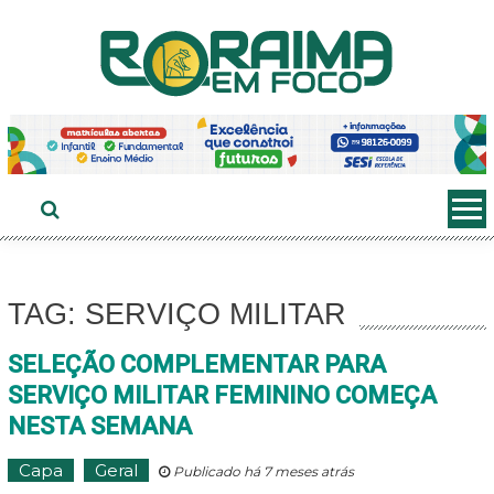
Ir
ao
conteúdo
TAG: SERVIÇO MILITAR
SELEÇÃO COMPLEMENTAR PARA
SERVIÇO MILITAR FEMININO COMEÇA
NESTA SEMANA
Capa
Geral
Publicado há 7 meses atrás