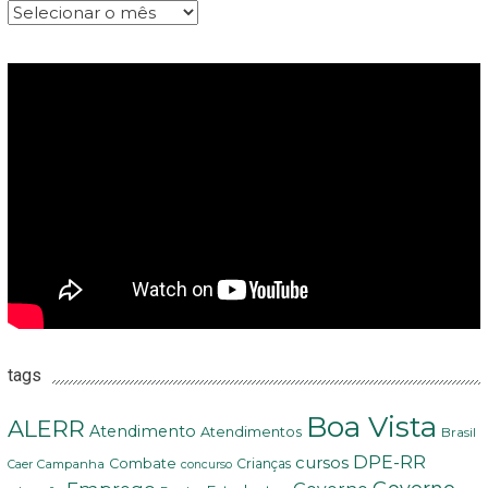
Arquivos
tags
Boa Vista
ALERR
Atendimento
Atendimentos
Brasil
DPE-RR
cursos
Combate
Crianças
Campanha
Caer
concurso