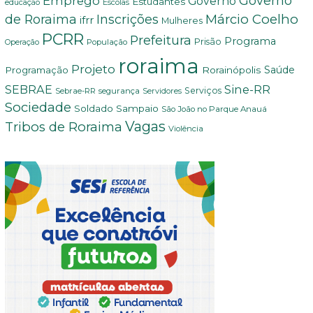
Governo
Emprego
Governo
Estudantes
educação
Escolas
Márcio Coelho
de Roraima
Inscrições
ifrr
Mulheres
PCRR
Prefeitura
Programa
Prisão
População
Operação
roraima
Projeto
Saúde
Programação
Rorainópolis
SEBRAE
Sine-RR
Serviços
Sebrae-RR
segurança
Servidores
Sociedade
Soldado Sampaio
São João no Parque Anauá
Vagas
Tribos de Roraima
Violência