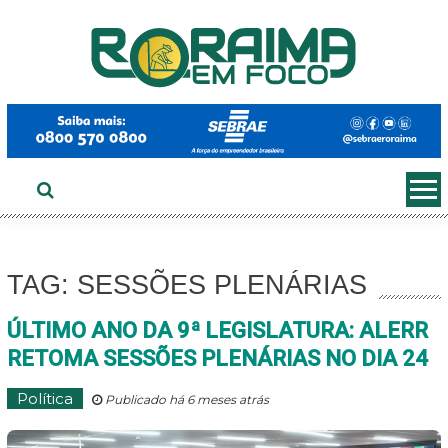
Ir
ao
conteúdo
TAG: SESSÕES PLENÁRIAS
ÚLTIMO ANO DA 9ª LEGISLATURA: ALERR
RETOMA SESSÕES PLENÁRIAS NO DIA 24
Política
Publicado há 6 meses atrás