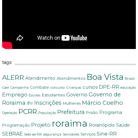
tags
Boa Vista
ALERR
Atendimento
Atendimentos
Brasil
DPE-RR
cursos
Combate
Crianças
Campanha
educação
Caer
concurso
Governo de
Emprego
Governo
Estudantes
Escolas
Márcio Coelho
Roraima
Inscrições
ifrr
Mulheres
PCRR
Prefeitura
Programa
Prisão
População
Operação
roraima
Projeto
Saúde
Programação
Rorainópolis
Sine-RR
SEBRAE
Serviços
Sebrae-RR
segurança
Servidores