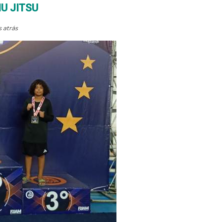
U JITSU
 atrás