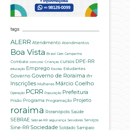
tags
ALERR
Atendimento
Atendimentos
Boa Vista
Brasil
Campanha
Caer
DPE-RR
cursos
Combate
Crianças
concurso
Emprego
Estudantes
educação
Escolas
Governo de Roraima
Governo
ifrr
Márcio Coelho
Inscrições
Mulheres
PCRR
Prefeitura
População
Operação
Projeto
Programa
Programação
Prisão
roraima
Saúde
Rorainópolis
SEBRAE
Serviços
Sebrae-RR
segurança
Servidores
Sociedade
Sine-RR
Soldado Sampaio