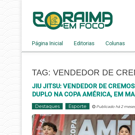
Ir
ao
conteúdo
Página Inicial
Editorias
Colunas
TAG: VENDEDOR DE CR
JIU JITSU: VENDEDOR DE CREMO
DUPLO NA COPA AMÉRICA, EM M
Destaques
Esporte
Publicado há 2 meses