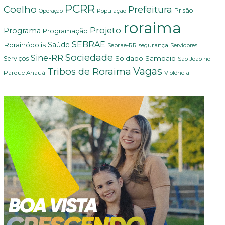
PCRR
Coelho
Prefeitura
Prisão
População
Operação
roraima
Projeto
Programa
Programação
SEBRAE
Rorainópolis
Saúde
Sebrae-RR
segurança
Servidores
Sociedade
Sine-RR
Soldado Sampaio
Serviços
São João no
Vagas
Tribos de Roraima
Parque Anauá
Violência