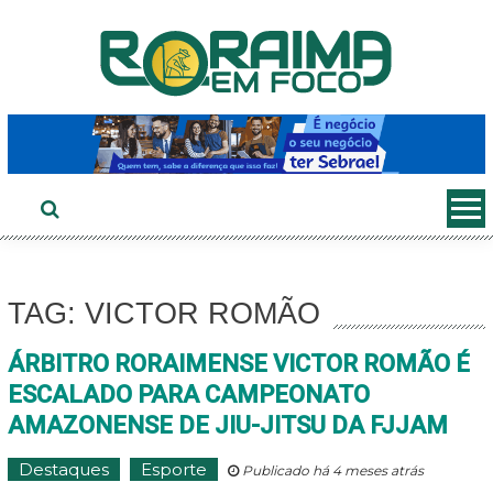
Ir
ao
conteúdo
TAG: VICTOR ROMÃO
ÁRBITRO RORAIMENSE VICTOR ROMÃO É
ESCALADO PARA CAMPEONATO
AMAZONENSE DE JIU-JITSU DA FJJAM
Destaques
Esporte
Publicado há 4 meses atrás